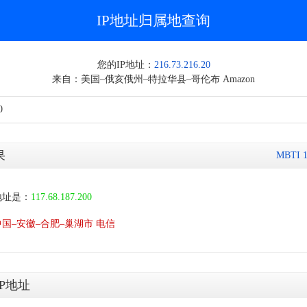
IP地址归属地查询
您的IP地址：
216.73.216.20
来自：美国–俄亥俄州–特拉华县–哥伦布 Amazon
果
MBTI
地址是：
117.68.187.200
中国–安徽–合肥–巢湖市 电信
P地址